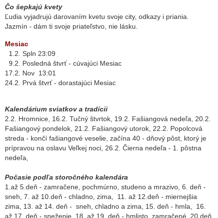
Čo šepkajú kvety
Ľudia vyjadrujú darovaním kvetu svoje city, odkazy i priania.
Jazmín - dám ti svoje priateľstvo, nie lásku.
Mesiac
1.2. Spln 23:09
9.2. Posledná štvrť - cúvajúci Mesiac
17.2. Nov 13:01
24.2. Prvá štvrť - dorastajúci Mesiac
Kalendárium sviatkov a tradícii
2.2. Hromnice, 16.2. Tučný štvrtok,
19.2. Fašiangová nedeľa, 20.2.
Fašiangový pondelok, 21.2. Fašiangový utorok, 22.2. Popolcová
streda - končí fašiangové veselie, začína 40 - dňový pôst, ktorý je
prípravou na oslavu Veľkej noci, 26.2. Čierna nedeľa - 1. pôstna
nedeľa,
Počasie podľa storočného kalendára
1.až 5.deň - zamračene, pochmúrno, studeno a mrazivo, 6. deň -
sneh, 7. až 10.deň - chladno, zima, 11. až 12.deň - miernejšia
zima, 13. až 14. deň - sneh, chladno a zima, 15. deň - hmla, 16.
až 17. deň - sneženie, 18. až 19. deň - hmlisto, zamračené, 20.deň