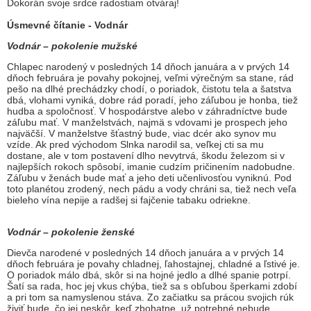
Dokorán svoje srdce radostiam otváraj!
Úsmevné čítanie - Vodnár
Vodnár – pokolenie mužské
Chlapec narodený v posledných 14 dňoch januára a v prvých 14
dňoch februára je povahy pokojnej, veľmi výrečným sa stane, rád
pešo na dlhé prechádzky chodí, o poriadok, čistotu tela a šatstva
dbá, vlohami vyniká, dobre rád poradí, jeho záľubou je honba, tiež
hudba a spoločnosť. V hospodárstve alebo v záhradníctve bude
záľubu mať. V manželstvách, najmä s vdovami je prospech jeho
najväčší. V manželstve šťastný bude, viac dcér ako synov mu
vzíde. Ak pred východom Slnka narodil sa, veľkej cti sa mu
dostane, ale v tom postavení dlho nevytrvá, škodu železom si v
najlepších rokoch spôsobí, imanie cudzím pričinením nadobudne.
Záľubu v ženách bude mať a jeho deti učenlivosťou vyniknú. Pod
toto planétou zrodený, nech pádu a vody chráni sa, tiež nech veľa
bieleho vína nepije a radšej si fajčenie tabaku odriekne.
Vodnár – pokolenie ženské
Dievča narodené v posledných 14 dňoch januára a v prvých 14
dňoch februára je povahy chladnej, ľahostajnej, chladné a ľstivé je.
O poriadok málo dbá, skôr si na hojné jedlo a dlhé spanie potrpí.
Šatí sa rada, hoc jej vkus chýba, tiež sa s obľubou šperkami zdobí
a pri tom sa namyslenou stáva. Zo začiatku sa prácou svojich rúk
živiť bude, čo jej neskôr, keď zbohatne, už potrebné nebude.