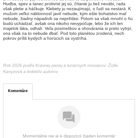
Hudba, spev a tanec protivné jej sú, čítanie ju tiež nevábi, rada
však pletie a háčkuje. Klebety ju nezaujímajú, o ľudí sa nestará. K
mužom veľkú náklonnosť javiť nebude, kým ešte bohatstvo mať
nebude, žiadny nápadník sa neprihlási. Potom sa však mnohí o ňu
budú uchádzať, avšak ona nikoho nevypočuje, lebo že ich len
majetok láka, odhalí. Veľa posmeškov a ohovárania si preto vytrpí,
ona však na to nebude dbať. Pod toto planétou zrodená, nech
pokrov príliš kyslých a horúcich sa vystríha.
Rok 2026 podľa Krásnej panej a lunárnych mesiacov. Žofie
Kanyzová a kolektív autorov
Komentáre
Momentálne nie je k dispozícií žiaden komentár