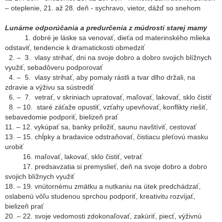
– oteplenie, 21. až 28. deň - sychravo, vietor, dážď so snehom
Lunárne odporúčania
a predurčenia
z múdrosti starej mamy
1. dobré je láske sa venovať, dieťa od materinského mlieka
odstaviť, tendencie k dramatickosti obmedziť
2. – 3. vlasy strihať, dni na svoje dobro a dobro svojich blížnych
využiť, sebadôveru podporovať
4. – 5. vlasy strihať, aby pomaly rástli a tvar dlho držali, na
zdravie a výživu sa sústrediť
6. – 7. vetrať, v skriniach upratovať, maľovať, lakovať, sklo čistiť
8. – 10. staré záťaže opustiť, vzťahy upevňovať, konflikty riešiť,
sebavedomie podporiť, bielizeň prať
11. – 12. vykúpať sa, banky priložiť, saunu navštíviť, cestovať
13. – 15. chĺpky a bradavice odstraňovať, čistiacu pleťovú masku
urobiť
16. maľovať, lakovať, sklo čistiť, vetrať
17. predsavzatia si premyslieť, deň na svoje dobro a dobro
svojich blížnych využiť
18. – 19. vnútornému zmätku a nutkaniu na útek predchádzať,
oslabenú vôľu studenou sprchou podporiť, kreativitu rozvíjať,
bielizeň prať
20. – 22. svoje vedomosti zdokonaľovať, zakúriť, piecť, výživnú