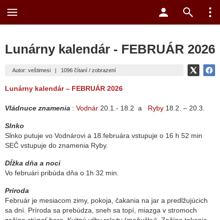
Lunárny kalendár - FEBRUÁR 2026
Autor: veštimesi
|
1096 čítaní / zobrazení
Lunárny kalendár – FEBRUÁR 2026
Vládnuce znamenia
:
Vodnár
20.1.- 18.2 a
Ryby
18.2. – 20.3.
Slnko
Slnko putuje vo Vodnárovi a 18.februára vstupuje o 16 h 52 min
SEČ vstupuje do znamenia Ryby.
Dĺžka dňa a noci
Vo februári pribúda dňa o 1h 32 min.
Príroda
Február je mesiacom zimy, pokoja, čakania na jar a predlžujúcich
sa dní. Príroda sa prebúdza, sneh sa topí, miazga v stromoch