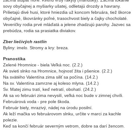
začína stúpať hore. Kvitnú vŕby rakyty (maňušky). Začína tokanie
sovy obyčajnej a myšiarky ušatej, odlietajú drozdy a havrany.
Prilietajú divé husi, ktoré hniezdia už koncom februára, tiež škorce
obyčajné, škovránky poľné, trasochvost biely a čajky chocholaté.
Veveričky rodia prvé mláďatá a jelene zhadzujú parohy. Jazvec sa
prebúdza, rodia sa prasiatka diviakov.
Zber liečivých rastlín
Byliny: imelo. Stromy a kry: breza.
Pranostika
Zelené Hromnice - biela Veľká noc. (2.2.)
Ak svieti slnko na Hromnice, hojnosť žita i pšenice.
(2.2.)
Na svätého Valentína zima siliť sa počína. (14.2.)
Na sv. Valentína zamrzne aj koleso mlyna. (14.2.)
Sv. Matej zimu tratí, keď netratí, obohatí. (24.2.)
Ak sa vo februári zima nevysilí, veľká noc bude v zimnej chvíli.
Februárová voda - pre pole škoda.
Február biely, mrazivý, nádej na úrodu posilní.
Ak leží mačka vo februárovom slnku, určite v marci za kachle
polezie.
Keď sa končí február severným vetrom, dobre sa darí žencom.