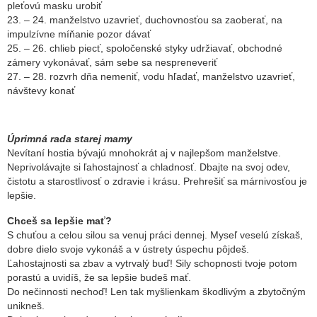
pleťovú masku urobiť
23. – 24. manželstvo uzavrieť, duchovnosťou sa zaoberať, na
impulzívne míňanie pozor dávať
25. – 26. chlieb piecť, spoločenské styky udržiavať, obchodné
zámery vykonávať, sám sebe sa nespreneveriť
27. – 28. rozvrh dňa nemeniť, vodu hľadať, manželstvo uzavrieť,
návštevy konať
Úprimná rada starej mamy
Nevítaní hostia bývajú mnohokrát aj v najlepšom manželstve.
Neprivolávajte si ľahostajnosť a chladnosť. Dbajte na svoj odev,
čistotu a starostlivosť o zdravie i krásu. Prehrešiť sa márnivosťou je
lepšie.
Chceš sa lepšie mať?
S chuťou a celou silou sa venuj práci dennej. Myseľ veselú získaš,
dobre dielo svoje vykonáš a v ústrety úspechu pôjdeš.
Ľahostajnosti sa zbav a vytrvalý buď! Sily schopnosti tvoje potom
porastú a uvidíš, že sa lepšie budeš mať.
Do nečinnosti nechoď! Len tak myšlienkam škodlivým a zbytočným
unikneš.