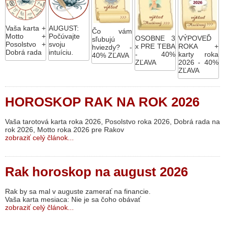
Vaša karta +
AUGUST:
Čo vám
Motto +
Počúvajte
OSOBNE 3
VÝPOVEĎ
sľubujú
Posolstvo +
svoju
x PRE TEBA
ROKA +
hviezdy? -
Dobrá rada
intuíciu.
- 40%
karty roka
40% ZĽAVA
ZĽAVA
2026 - 40%
ZĽAVA
HOROSKOP RAK NA ROK 2026
Vaša tarotová karta roka 2026, Posolstvo roka 2026, Dobrá rada na
rok 2026, Motto roka 2026 pre Rakov
zobraziť celý článok...
Rak horoskop na august 2026
Rak by sa mal v auguste zamerať na financie.
Vaša karta mesiaca: Nie je sa čoho obávať
zobraziť celý článok...