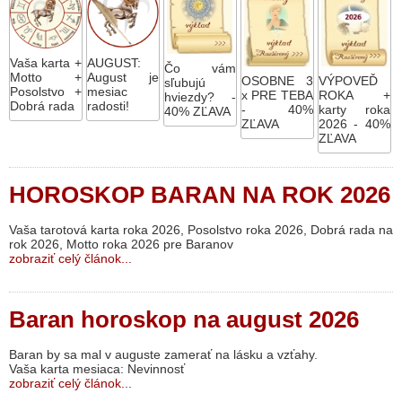
Vaša karta +
AUGUST:
Čo vám
Motto +
August je
OSOBNE 3
VÝPOVEĎ
sľubujú
Posolstvo +
mesiac
x PRE TEBA
ROKA +
hviezdy? -
Dobrá rada
radosti!
- 40%
karty roka
40% ZĽAVA
ZĽAVA
2026 - 40%
ZĽAVA
HOROSKOP BARAN NA ROK 2026
Vaša tarotová karta roka 2026, Posolstvo roka 2026, Dobrá rada na
rok 2026, Motto roka 2026 pre Baranov
zobraziť celý článok...
Baran horoskop na august 2026
Baran by sa mal v auguste zamerať na lásku a vzťahy.
Vaša karta mesiaca: Nevinnosť
zobraziť celý článok...