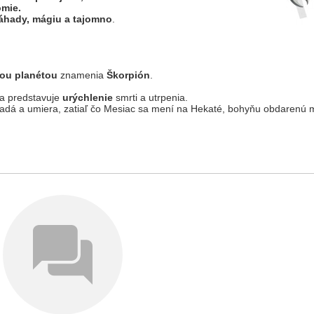
mie.
záhady, mágiu a tajomno
.
ou planétou
znamenia
Škorpión
.
a predstavuje
urýchlenie
smrti a utrpenia.
ladá a umiera, zatiaľ čo Mesiac sa mení na Hekaté, bohyňu obdarenú m