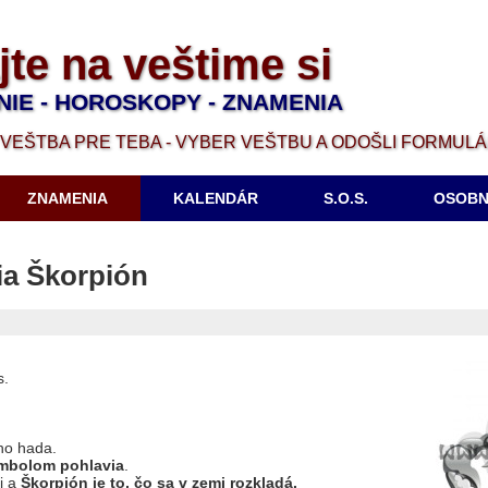
jte na veštime si
NIE - HOROSKOPY - ZNAMENIA
VEŠTBA PRE TEBA - VYBER VEŠTBU A ODOŠLI FORMUL
ZNAMENIA
KALENDÁR
S.O.S.
OSOBN
ia Škorpión
s.
ho hada.
mbolom pohlavia
.
i a
Škorpión
je to, čo sa v zemi rozkladá.