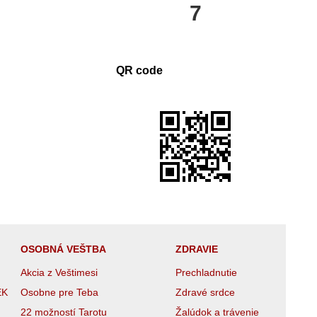
7
QR code
OSOBNÁ VEŠTBA
ZDRAVIE
Akcia z Veštimesi
Prechladnutie
EK
Osobne pre Teba
Zdravé srdce
22 možností Tarotu
Žalúdok a trávenie