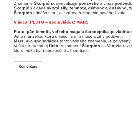
Znamenie
Škorpióna
symbolizuje
podsvetie
a v nás
podvedo
Škorpión
ovláda
skryté sily, temnoty, démonov, duševno, 
Škorpión
prináša smrť, ale zároveň zrodenie nového života.
Vládca: PLUTO – spoluvládca: MARS
Pluto
,
pán temnôt, veľkého mága a čarodejníka
, je
vládnuc
Jeho manželka, ktorú uniesol, s ním musela žiť v podsvetí.
Mars
, ako
spoluvládca
tohto vodného znamenia, je povýšený 
Veľkú silu tu má aj
Urán
. V znamení
Škorpión
sa
Venuša
rozk
ktoré môžu byť nebezpečné až smrtiace.
Komentáre