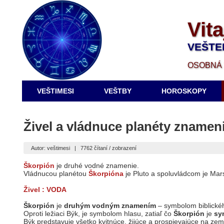
Vita
VEŠTE
OSOBNÁ 
VEŠTIMESI
VEŠTBY
HOROSKOPY
Živel a vládnuce planéty znamen
Autor: veštimesi
|
7762 čítaní / zobrazení
Škorpión
je druhé vodné znamenie.
Vládnucou planétou
Škorpióna
je Pluto a spoluvládcom je Mar
Živel : VODA
Škorpión
je
druhým vodným znamením
– symbolom biblické
Oproti ležiaci Býk, je symbolom hlasu, zatiaľ čo
Škorpión
je
sy
Býk predstavuje všetko kvitnúce, žijúce a prospievajúce na zem