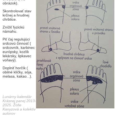
obrázok).
Skontrolovať stav
krčnej a hrudnej
chrbtice.
Znížiť fyzickú
námahu.
Piť čaj regulujúci
srdcovú činnosť (
srdcovník, karbinec
európsky, kozlík
lekársky, lipkavec
voňavý).
Doplniť horčík (
obilné klíčky, sója,
melasa, kakao...).
Lunárny kalendár
Krásnej panej 2013-
2025. Žofie
Kanyzová a kolektív
autorov