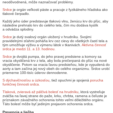
neodôvodnená, môže naznačovať problémy.
Srdce
je orgán veľkosti päste a pracuje z fyzikálneho hľadiska ako
tlakové čerpadlo.
Každý jeho úder predstavuje tlakovú vlnu, ženúcu krv do pľúc, aby
následne prehnalo krv do celého tela, čím mu dodáva kyslík
a odvádza splodiny.
Srdce
je dutý svalový orgán uložený v hrudníku. Svojimi
pravidelnými sťahmi poháňa krv cez cievy do všetkých častí tela a
tým umožňuje výživu a výmenu látok v tkanivách.
Aktívna činnosť
srdca je medzi 11. a 13. hodinou.
Srdce
je dvojitá pumpa, do jeho pravej predsiene a komory sa
vracia okysličená krv z tela, aby bola prečerpaná do pľúc na nové
okysličenie. Potom sa vracia ľavou predsieňou, kde je vypudená do
aorty a tam začína jej nový obeh do celého organizmu. Srdce urobí
priemerne 100-tisíc úderov dennodenne.
S dýchavičnosťou a úzkosťou
, tiež opuchmi je spojená
porucha
funkčnej činnosti srdca.
Tlaková, zvieravá až pálčivá bolesť na hrudníku
, ktorá vystreľuje
zväčša na ľavej strane do paže, krku, chrbta, ramena a čeľuste je
príznakom závažného ochorenia tohto veľmi dôležitého orgánu.
Táto bolesť môže byť jediným prejavom ochorenia srdca.
Prevencia a liečba