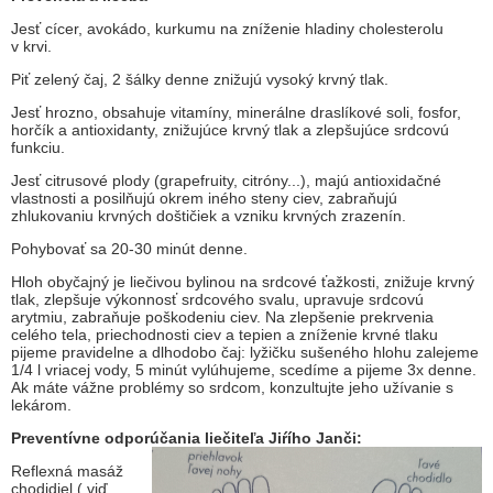
Jesť cícer, avokádo, kurkumu na zníženie hladiny cholesterolu
v krvi.
Piť zelený čaj, 2 šálky denne znižujú vysoký krvný tlak.
Jesť hrozno, obsahuje vitamíny, minerálne draslíkové soli, fosfor,
horčík a antioxidanty, znižujúce krvný tlak a zlepšujúce srdcovú
funkciu.
Jesť citrusové plody (grapefruity, citróny...), majú antioxidačné
vlastnosti a posilňujú okrem iného steny ciev, zabraňujú
zhlukovaniu krvných doštičiek a vzniku krvných zrazenín.
Pohybovať sa 20-30 minút denne.
Hloh obyčajný je liečivou bylinou na srdcové ťažkosti, znižuje krvný
tlak, zlepšuje výkonnosť srdcového svalu, upravuje srdcovú
arytmiu, zabraňuje poškodeniu ciev. Na zlepšenie prekrvenia
celého tela, priechodnosti ciev a tepien a zníženie krvné tlaku
pijeme pravidelne a dlhodobo čaj: lyžičku sušeného hlohu zalejeme
1/4 l vriacej vody, 5 minút vylúhujeme, scedíme a pijeme 3x denne.
Ak máte vážne problémy so srdcom, konzultujte jeho užívanie s
lekárom.
Preventívne odporúčania liečiteľa Jiŕího Janči:
Reflexná masáž
chodidiel ( viď