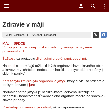
Zdravie v máji
Autor: vestimesi
|
732 čítaní / zobrazení
MÁJ – SRDCE
V máji podľa tradičnej čínskej medicíny venujeme zvýšenú
pozornosť srdci.
Ťažkosti
sa prejavujú
dýchacími problémami, opuchmi
.
Na
srdci
sa odrážajú ťažkosti iných orgánov, hlavne krvného obehu
a krvotvorby, chrbtice, nedostatok horčíka a psychické problémy (
sklon k panike).
Zaťaženým zmyslovým orgánom je jazyk
, ktorý súvisí so srdcom a
tenkým črevom (
jún
).
Normálna farba jazyka je naružovkastá, červená ukazuje na
ischémiu - nedokrvenosť tkanív alebo orgánov, modrá na srdcovo -
cievne príhody.
Prevládajúcou emóciu je radosť
, ak je neprimeraná a