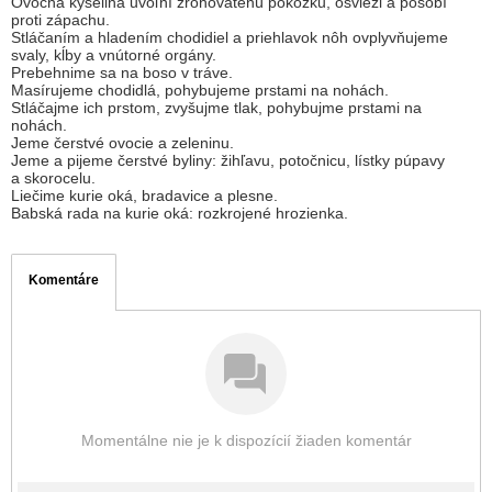
Ovocná kyselina uvoľní zrohovatenú pokožku, osvieži a pôsobí
proti zápachu.
Stláčaním a hladením chodidiel a priehlavok nôh ovplyvňujeme
svaly, kĺby a vnútorné orgány.
Prebehnime sa na boso v tráve.
Masírujeme chodidlá, pohybujeme prstami na nohách.
Stláčajme ich prstom, zvyšujme tlak, pohybujme prstami na
nohách.
Jeme čerstvé ovocie a zeleninu.
Jeme a pijeme čerstvé byliny: žihľavu, potočnicu, lístky púpavy
a skorocelu.
Liečime kurie oká, bradavice a plesne.
Babská rada na kurie oká: rozkrojené hrozienka.
Komentáre
Momentálne nie je k dispozícií žiaden komentár