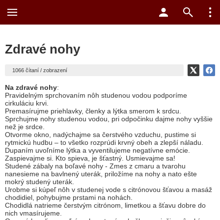
Zdravé nohy
1066 čítaní / zobrazení
Na zdravé nohy
:
Pravidelným sprchovaním nôh studenou vodou podporíme
cirkuláciu krvi.
Premasírujme priehlavky, členky a lýtka smerom k srdcu.
Sprchujme nohy studenou vodou, pri odpočinku dajme nohy vyššie
než je srdce.
Otvorme okno, nadýchajme sa čerstvého vzduchu, pustime si
rytmickú hudbu – to všetko rozprúdi krvný obeh a zlepší náladu.
Dupaním uvoľníme lýtka a vyventilujeme negatívne emócie.
Zaspievajme si. Kto spieva, je šťastný. Usmievajme sa!
Studené zábaly na boľavé nohy - Zmes z cmaru a tvarohu
nanesieme na bavlnený uterák, priložíme na nohy a nato ešte
mokrý studený uterák.
Urobme si kúpeľ nôh v studenej vode s citrónovou šťavou a masáž
chodidiel, pohybujme prstami na nohách.
Chodidlá natrieme čerstvým citrónom, limetkou a šťavu dobre do
nich vmasírujeme.