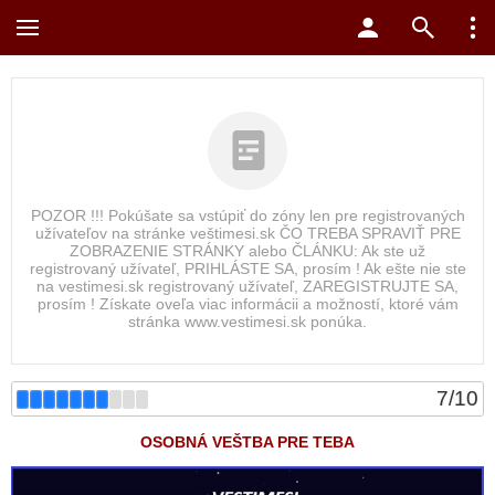
POZOR !!! Pokúšate sa vstúpiť do zóny len pre registrovaných
užívateľov na stránke veštimesi.sk ČO TREBA SPRAVIŤ PRE
ZOBRAZENIE STRÁNKY alebo ČLÁNKU: Ak ste už
registrovaný užívateľ, PRIHLÁSTE SA, prosím ! Ak ešte nie ste
na vestimesi.sk registrovaný užívateľ, ZAREGISTRUJTE SA,
prosím ! Získate oveľa viac informácii a možností, ktoré vám
stránka www.vestimesi.sk ponúka.
7
/
10
OSOBNÁ VEŠTBA PRE TEBA