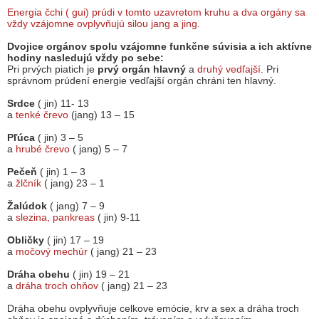
Energia čchi ( gui) prúdi v tomto uzavretom kruhu a dva orgány sa
vždy vzájomne ovplyvňujú silou jang a jing.
Dvojice orgánov spolu vzájomne funkčne súvisia a ich aktívne
hodiny nasledujú vždy po sebe:
Pri prvých piatich je
prvý orgán hlavný
a
druhý vedľajší
. Pri
správnom prúdení energie vedľajší orgán chráni ten hlavný.
Srdce
( jin) 11- 13
a
tenké črevo
(jang) 13 – 15
Pľúca
( jin) 3 – 5
a
hrubé črevo
( jang) 5 – 7
Pečeň
( jin) 1 – 3
a
žlčník
( jang) 23 – 1
Žalúdok
( jang) 7 – 9
a
slezina, pankreas
( jin) 9-11
Obličky
( jin) 17 – 19
a
močový mechúr
( jang) 21 – 23
Dráha obehu
( jin) 19 – 21
a
dráha troch ohňov
( jang) 21 – 23
Dráha obehu ovplyvňuje celkove emócie, krv a sex a dráha troch