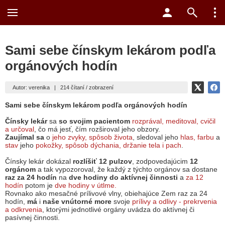
Sami sebe čínskym lekárom podľa
orgánových hodín
Autor: verenika
|
214 čítaní / zobrazení
Sami sebe čínskym lekárom podľa orgánových hodín
Čínsky lekár
sa
so svojim pacientom
rozprával, meditoval, cvičil
a určoval
, čo má jesť, čím rozširoval jeho obzory.
Zaujímal sa
o
jeho zvyky, spôsob života
, sledoval jeho
hlas, farbu
a
stav
jeho
pokožky, spôsob dýchania, držanie tela i pach
.
Čínsky lekár dokázal
rozlíšiť 12 pulzov
, zodpovedajúcim
12
orgá
nom
a tak vypozoroval, že každý z týchto orgánov sa dostane
raz za 24 hodín
na
dve hodiny do aktívnej činnosti
a
za 12
hodín
potom je
dve hodiny v útlme.
Rovnako ako mesačné prílivové vlny, obiehajúce Zem raz za 24
hodín,
má
i
naše vnútorné more
svoje
prílivy a odlivy - prekrvenia
a odkrvenia
, ktorými jednotlivé orgány uvádza do aktívnej či
pasívnej činnosti.