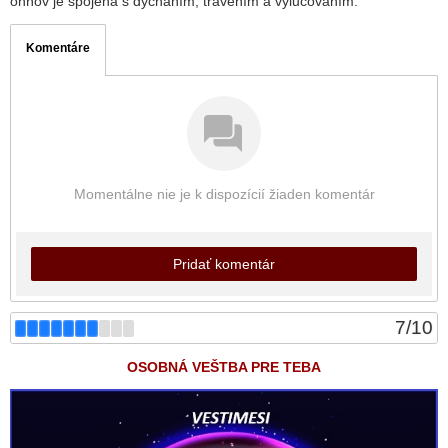
ohňov je spojená s dýchaním, trávením a vylučovaním.
Komentáre
Momentálne nie je k dispozícií žiaden komentár
Pridať komentár
7
/
10
OSOBNÁ VEŠTBA PRE TEBA