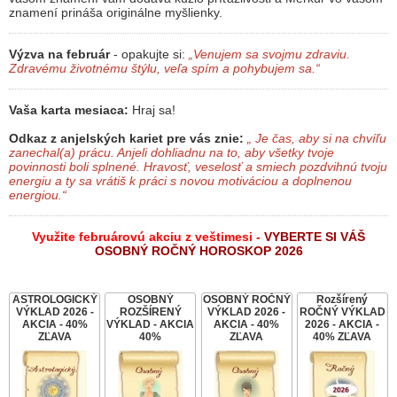
znamení prináša originálne myšlienky.
Výzva na február
- opakujte si:
„Venujem sa svojmu zdraviu.
Zdravému životnému štýlu, veľa spím a pohybujem sa.“
Vaša karta mesiaca:
Hraj sa!
Odkaz z anjelských kariet pre vás znie:
„ Je čas, aby si na chvíľu
zanechal(a) prácu. Anjeli dohliadnu na to, aby všetky tvoje
povinnosti boli splnené. Hravosť, veselosť a smiech pozdvihnú tvoju
energiu a ty sa vrátiš k práci s novou motiváciou a doplnenou
energiou.“
Využite februárovú akciu z veštimesi -
VYBERTE SI VÁŠ
OSOBNÝ ROČNÝ HOROSKOP 2026
ASTROLOGICKÝ
OSOBNÝ
OSOBNÝ ROČNÝ
Rozšírený
VÝKLAD 2026 -
ROZŠÍRENÝ
VÝKLAD 2026 -
ROČNÝ VÝKLAD
AKCIA - 40%
VÝKLAD - AKCIA
AKCIA - 40%
2026 - AKCIA -
ZĽAVA
40%
ZĽAVA
40% ZĽAVA