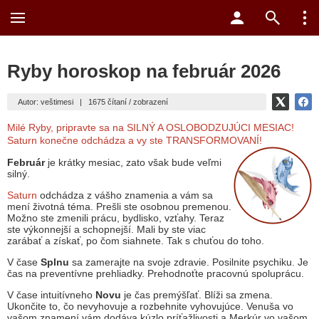
Ryby horoskop na február 2026
Autor: veštimesi
|
1675 čítaní / zobrazení
Milé Ryby, pripravte sa na SILNÝ A OSLOBODZUJÚCI MESIAC!
Saturn konečne odchádza a vy ste TRANSFORMOVANÍ!
Február
je krátky mesiac, zato však bude veľmi
silný.
Saturn
odchádza z vášho znamenia a vám sa
mení životná téma. Prešli ste osobnou premenou.
Možno ste zmenili prácu, bydlisko, vzťahy. Teraz
ste výkonnejší a schopnejší. Mali by ste viac
zarábať a získať, po čom siahnete. Tak s chuťou do toho.
V čase
Splnu
sa zamerajte na svoje zdravie. Posilnite psychiku. Je
čas na preventívne prehliadky. Prehodnoťte pracovnú spoluprácu.
V čase intuitívneho
Novu
je čas premýšľať. Blíži sa zmena.
Ukončite to, čo nevyhovuje a rozbehnite vyhovujúce. Venuša vo
vašom znamení vám dodáva kúzlo príťažlivosti a Merkúr vo vašom