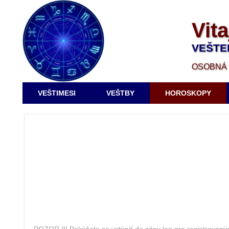
Vita
VEŠTE
OSOBNÁ 
VEŠTIMESI
VEŠTBY
HOROSKOPY
POZOR !!! Pokúšate sa vstúpiť do zóny len pre registro