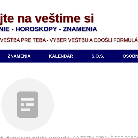
jte na veštime si
NIE - HOROSKOPY - ZNAMENIA
VEŠTBA PRE TEBA - VYBER VEŠTBU A ODOŠLI FORMUL
ZNAMENIA
KALENDÁR
S.O.S.
OSOBN
vaných užívateľov na stránke veštimesi.sk ČO TREBA SPRAVIŤ PRE Z