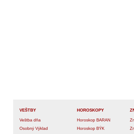
VEŠTBY
HOROSKOPY
Z
Veštba dňa
Horoskop BARAN
Z
Osobný Výklad
Horoskop BÝK
Z