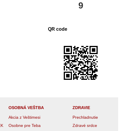
9
QR code
OSOBNÁ VEŠTBA
ZDRAVIE
Akcia z Veštimesi
Prechladnutie
EK
Osobne pre Teba
Zdravé srdce