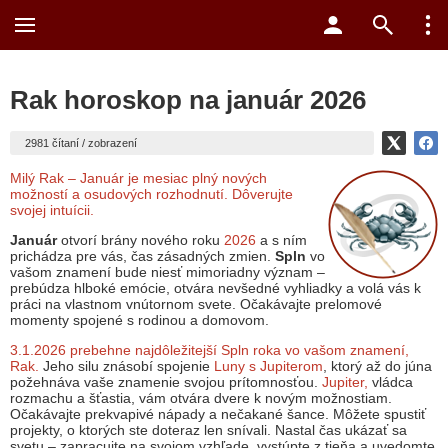
Rak horoskop na január 2026
2981 čítaní / zobrazení
Milý Rak – Január je mesiac plný nových
možností a osudových rozhodnutí. Dôverujte
svojej intuícii.
Január
otvorí brány nového roku
2026
a s ním
prichádza pre vás, čas zásadných zmien.
Spln
vo
vašom znamení bude niesť mimoriadny význam –
prebúdza hlboké emócie, otvára nevšedné vyhliadky a volá vás k
práci na vlastnom vnútornom svete. Očakávajte prelomové
momenty spojené s rodinou a domovom.
3.1.2026 prebehne najdôležitejší Spln roka vo vašom znamení,
Rak.
Jeho silu znásobí spojenie
Luny s Jupiterom
, ktorý až do júna
požehnáva vaše znamenie svojou prítomnosťou.
Jupiter,
vládca
rozmachu a šťastia, vám otvára dvere k novým možnostiam.
Očakávajte prekvapivé nápady a nečakané šance. Môžete spustiť
projekty, o ktorých ste doteraz len snívali. Nastal čas ukázať sa
svetu – zapracujte na svojom vzhľade, vystúpte z tieňa a uvedomte