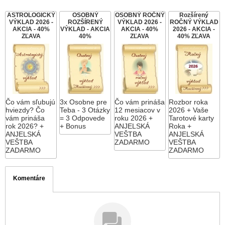
ASTROLOGICKÝ
OSOBNÝ
OSOBNÝ ROČNÝ
Rozšírený
VÝKLAD 2026 -
ROZŠÍRENÝ
VÝKLAD 2026 -
ROČNÝ VÝKLAD
AKCIA - 40%
VÝKLAD - AKCIA
AKCIA - 40%
2026 - AKCIA -
ZĽAVA
40%
ZĽAVA
40% ZĽAVA
Čo vám sľubujú
3x Osobne pre
Čo vám prináša
Rozbor roka
hviezdy? Čo
Teba - 3 Otázky
12 mesiacov v
2026 + Vaše
vám prináša
= 3 Odpovede
roku 2026 +
Tarotové karty
rok 2026? +
+ Bonus
ANJELSKÁ
Roka +
ANJELSKÁ
VEŠTBA
ANJELSKÁ
VEŠTBA
ZADARMO
VEŠTBA
ZADARMO
ZADARMO
Komentáre