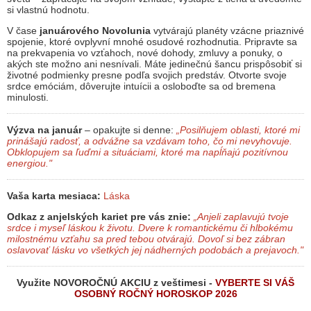
si vlastnú hodnotu.
V čase
januárového Novolunia
vytvárajú planéty vzácne priaznivé
spojenie, ktoré ovplyvní mnohé osudové rozhodnutia. Pripravte sa
na prekvapenia vo vzťahoch, nové dohody, zmluvy a ponuky, o
akých ste možno ani nesnívali. Máte jedinečnú šancu prispôsobiť si
životné podmienky presne podľa svojich predstáv. Otvorte svoje
srdce emóciám, dôverujte intuícii a osloboďte sa od bremena
minulosti.
Výzva na január
– opakujte si denne:
„Posilňujem oblasti, ktoré mi
prinášajú radosť, a odvážne sa vzdávam toho, čo mi nevyhovuje.
Obklopujem sa ľuďmi a situáciami, ktoré ma napĺňajú pozitívnou
energiou."
Vaša karta mesiaca:
Láska
Odkaz z anjelských kariet pre vás znie:
„Anjeli zaplavujú tvoje
srdce i myseľ láskou k životu. Dvere k romantickému či hlbokému
milostnému vzťahu sa pred tebou otvárajú. Dovoľ si bez zábran
oslavovať lásku vo všetkých jej nádherných podobách a prejavoch."
Využite NOVOROČNÚ AKCIU z veštimesi -
VYBERTE SI VÁŠ
OSOBNÝ ROČNÝ HOROSKOP 2026