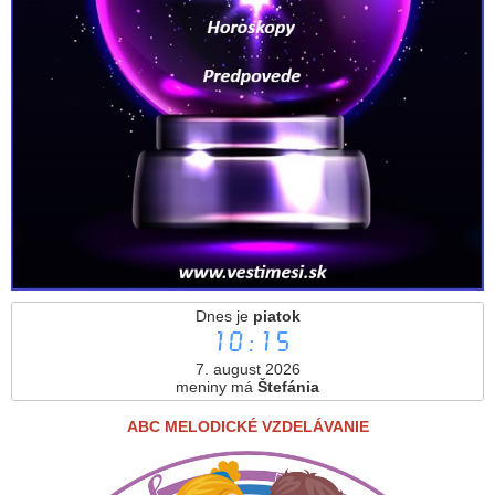
Dnes je
piatok
10:15
7. august 2026
meniny má
Štefánia
ABC MELODICKÉ VZDELÁVANIE