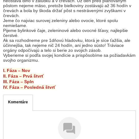
neostáva dlho v žalúdku a v črevách. Už deň pred plánovaným
pôstom nejeme mäso, pretože bielkoviny zostávajú až 36 hodín v
črevách a bola by škoda držať pôst s nestrávenými zvyškami v
črevách.
Jeme čo najviac surovej zeleniny alebo ovocie, ktoré spolu
nemiešame.
Pijeme bylinkové čaje, zeleninové alebo ovocné šťavy, najlepšie
čerstvé.
Ak sa rozhodneme pre 1dňovú hladovku, ktorá je síce ťažšia, ale
účinnejšia, tak nejeme nič 24 hodín, ani jedno sústo! Tráviace
orgány odpočívajú a telo si berie zo svojich zásob.
Vyberieme si podľa svojej kondície a prispôsobíme sa požiadavkám
svojho organizmu.
I. Fáza – Nov
II. Fáza – Prvá štvrť
III. Fáza – Spln
IV. Fáza – Posledná štvrť
Komentáre