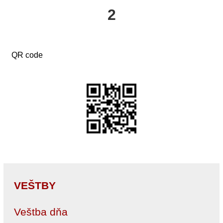
2
QR code
VEŠTBY
Veštba dňa