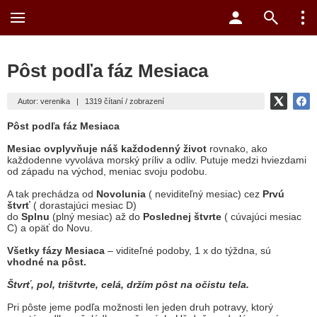
Pôst podľa fáz Mesiaca
Autor: verenika
|
1319 čítaní / zobrazení
Pôst podľa fáz Mesiaca
Mesiac ovplyvňuje náš každodenný život
rovnako, ako
každodenne vyvoláva morský príliv a odliv. Putuje medzi hviezdami
od západu na východ, meniac svoju podobu.
A tak prechádza od
Novolunia
( neviditeľný mesiac) cez
Prvú
štvrť
( dorastajúci mesiac D)
do
Splnu
(plný mesiac) až do
Poslednej štvrte
( cúvajúci mesiac
C) a opäť do Novu.
Všetky fázy Mesiaca
– viditeľné podoby, 1 x do týždna, sú
vhodné na pôst.
Štvrť, pol, trištvrte, celá, držím pôst na očistu tela.
Pri pôste jeme podľa možnosti len jeden druh potravy, ktorý