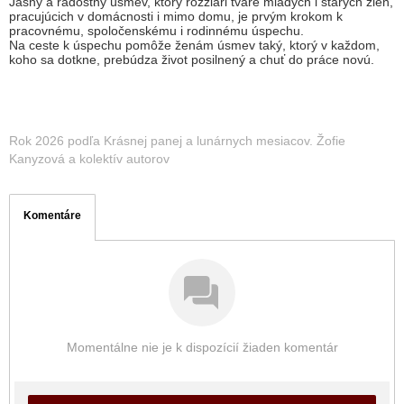
Jasný a radostný úsmev, ktorý rozžiari tváre mladých i starých žien,
pracujúcich v domácnosti i mimo domu, je prvým krokom k
pracovnému, spoločenskému i rodinnému úspechu.
Na ceste k úspechu pomôže ženám úsmev taký, ktorý v každom,
koho sa dotkne, prebúdza život posilnený a chuť do práce novú.
Rok 2026 podľa Krásnej panej a lunárnych mesiacov. Žofie
Kanyzová a kolektív autorov
Komentáre
Momentálne nie je k dispozícií žiaden komentár