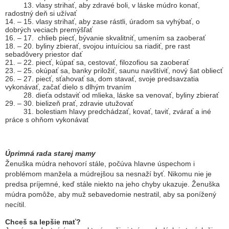
13. vlasy strihať, aby zdravé boli, v láske múdro konať,
radostný deň si užívať
14. – 15. vlasy strihať, aby zase rástli, úradom sa vyhýbať, o
dobrých veciach premýšľať
16. – 17. chlieb piecť, bývanie skvalitniť, umením sa zaoberať
18. – 20. byliny zbierať, svojou intuíciou sa riadiť, pre rast
sebadôvery priestor dať
21. – 22. piecť, kúpať sa, cestovať, filozofiou sa zaoberať
23. – 25. okúpať sa, banky priložiť, saunu navštíviť, nový šat obliecť
26. – 27. piecť, sťahovať sa, dom stavať, svoje predsavzatia
vykonávať, začať dielo s dlhým trvaním
28. dieťa odstaviť od mlieka, láske sa venovať, byliny zbierať
29. – 30. bielizeň prať, zdravie utužovať
31. bolestiam hlavy predchádzať, kovať, taviť, zvárať a iné
práce s ohňom vykonávať
Úprimná rada starej mamy
Ženuška múdra nehovorí stále, počúva hlavne úspechom i
problémom manžela a múdrejšou sa nesnaží byť. Nikomu nie je
predsa príjemné, keď stále niekto na jeho chyby ukazuje. Ženuška
múdra pomôže, aby muž sebavedomie nestratil, aby sa ponížený
necítil.
Chceš sa lepšie mať?