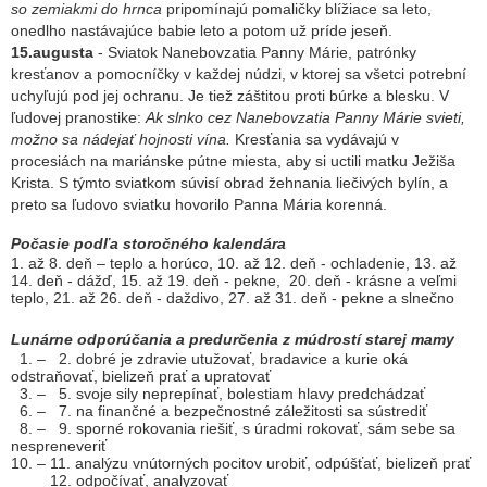
so zemiakmi do hrnca
pripomínajú pomaličky blížiace sa leto,
onedlho nastávajúce babie leto a potom už príde jeseň.
15.
augusta
- Sviatok Nanebovzatia Panny Márie, patrónky
kresťanov a pomocníčky v každej núdzi, v ktorej sa všetci potrební
uchyľujú pod jej ochranu. Je tiež záštitou proti búrke a blesku. V
ľudovej pranostike:
Ak slnko cez Nanebovzatia Panny Márie svieti,
možno sa nádejať hojnosti vína.
Kresťania sa vydávajú v
procesiách na mariánske pútne miesta, aby si uctili matku Ježiša
Krista. S týmto sviatkom súvisí obrad žehnania liečivých bylín, a
preto sa ľudovo sviatku hovorilo Panna Mária korenná.
Počasie podľa storočného kalendára
1. až 8. deň – teplo a horúco, 10. až 12. deň - ochladenie, 13. až
14. deň - dážď, 15. až 19. deň - pekne, 20. deň - krásne a veľmi
teplo, 21. až 26. deň - daždivo, 27. až 31. deň - pekne a slnečno
Lunárne odporúčania
a predurčenia z múdrostí starej mamy
1. – 2. dobré je zdravie utužovať, bradavice a kurie oká
odstraňovať, bielizeň prať a upratovať
3. – 5. svoje sily neprepínať, bolestiam hlavy predchádzať
6. – 7. na finančné a bezpečnostné záležitosti sa sústrediť
8. – 9. sporné rokovania riešiť, s úradmi rokovať, sám sebe sa
nespreneveriť
10. – 11. analýzu vnútorných pocitov urobiť, odpúšťať, bielizeň prať
12. odpočívať, analyzovať