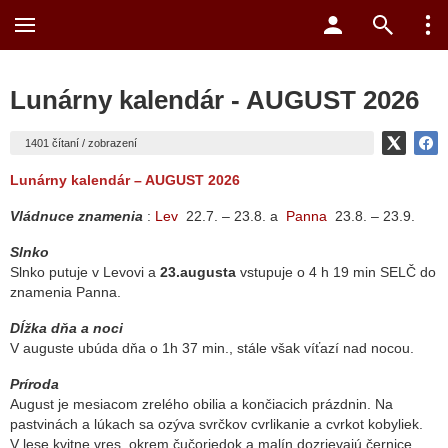
Lunárny kalendár - AUGUST 2026
1401 čítaní / zobrazení
Lunárny kalendár – AUGUST 2026
Vládnuce znamenia
:
Lev
22
.7. – 23.8. a
Panna
23.8. – 23.9.
Slnko
Slnko putuje v Levovi a
23.augusta
vstupuje o 4 h 19 min SELČ do
znamenia Panna.
Dĺžka dňa a noci
V auguste ubúda dňa o 1h 37 min., stále však víťazí nad nocou.
Príroda
August je mesiacom zrelého obilia a končiacich prázdnin. Na
pastvinách a lúkach sa ozýva svrčkov cvrlikanie a cvrkot kobyliek.
V lese kvitne vres, okrem čučoriedok a malín dozrievajú černice.