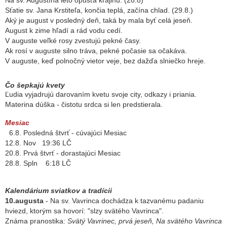
Na sv. Augustína leto opúšťa krajinu. (28.8)
Sťatie sv. Jana Krstiteľa, končia teplá, začína chlad. (29.8.)
Aký je august v posledný deň, taká by mala byť celá jeseň.
August k zime hľadí a rád vodu cedí.
V auguste veľké rosy zvestujú pekné časy.
Ak rosí v auguste silno tráva, pekné počasie sa očakáva.
V auguste, keď polnočný vietor veje, bez dažďa slniečko hreje.
Čo šepkajú kvety
Ľudia vyjadrujú darovaním kvetu svoje city, odkazy i priania.
Materina dúška - čistotu srdca si len predstierala.
Mesiac
6.8. Posledná štvrť - cúvajúci Mesiac
12.8. Nov 19:36 LČ
20.8. Prvá štvrť - dorastajúci Mesiac
28.8. Spln 6:18 LČ
Kalendárium sviatkov a tradícii
10.augusta
- Na sv. Vavrinca dochádza k tazvanému padaniu
hviezd, ktorým sa hovorí: "slzy svätého Vavrinca".
Známa pranostika:
Svätý Vavrinec, prvá jeseň, Na svätého Vavrinca