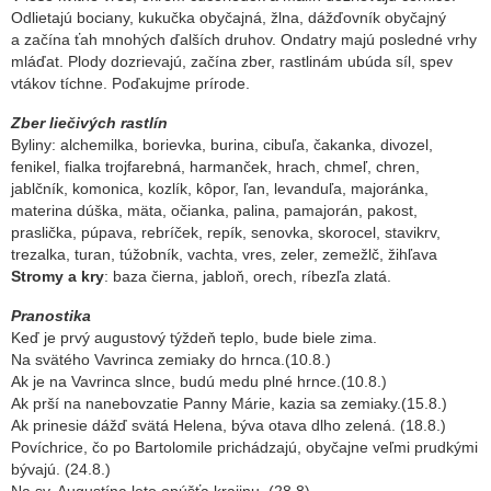
Odlietajú bociany, kukučka obyčajná, žlna, dážďovník obyčajný
a začína ťah mnohých ďalších druhov. Ondatry majú posledné vrhy
mláďat. Plody dozrievajú, začína zber, rastlinám ubúda síl, spev
vtákov tíchne. Poďakujme prírode.
Zber liečivých rastlín
Byliny: alchemilka, borievka, burina, cibuľa, čakanka, divozel,
fenikel, fialka trojfarebná, harmanček, hrach, chmeľ, chren,
jablčník, komonica, kozlík, kôpor, ľan, levanduľa, majoránka,
materina dúška, mäta, očianka, palina, pamajorán, pakost,
praslička, púpava, rebríček, repík, senovka, skorocel, stavikrv,
trezalka, turan, túžobník, vachta, vres, zeler, zemežlč, žihľava
Stromy a kry
: baza čierna, jabloň, orech, ríbezľa zlatá.
Pranostika
Keď je prvý augustový týždeň teplo, bude biele zima.
Na svätého Vavrinca
zemiaky do hrnca.(10.8.)
Ak je na Vavrinca slnce, budú medu plné hrnce.(10.8.)
Ak prší na nanebovzatie Panny Márie, kazia sa zemiaky.(15.8.)
Ak prinesie dážď svätá Helena, býva otava dlho zelená. (18.8.)
Povíchrice, čo po Bartolomile prichádzajú, obyčajne veľmi prudkými
bývajú. (24.8.)