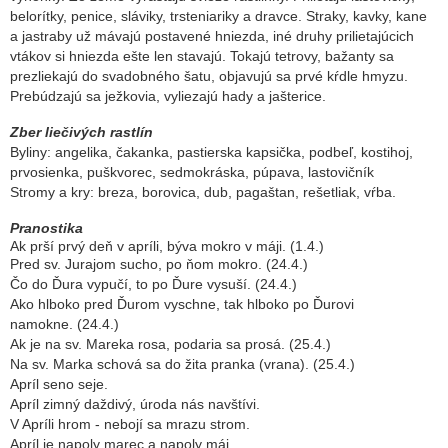
belorítky, penice, sláviky,
trsteniariky
a dravce. Straky, kavky, kane
a jastraby už mávajú postavené hniezda, iné druhy prilietajúcich
vtákov si hniezda ešte len stavajú. Tokajú tetrovy, bažanty sa
prezliekajú do svadobného šatu, objavujú sa prvé kŕdle hmyzu.
Prebúdzajú sa ježkovia, vyliezajú hady a jašterice.
Zber liečivých rastlín
Byliny: angelika, čakanka, pastierska kapsička, podbeľ, kostihoj,
prvosienka, puškvorec, sedmokráska, púpava, lastovičník
Stromy a kry: breza, borovica, dub, pagaštan, rešetliak, vŕba.
Pranostika
Ak prší prvý deň v apríli, býva mokro v máji. (1.4.)
Pred sv. Jurajom sucho, po ňom mokro. (24.4.)
Čo do Ďura vypučí, to po Ďure vysuší. (24.4.)
Ako hlboko pred Ďurom vyschne, tak hlboko po Ďurovi
namokne.
(24.4.)
Ak je na sv. Mareka rosa, podaria sa prosá. (25.4.)
Na sv. Marka schová sa do žita pranka (vrana). (25.4.)
Apríl seno seje.
Apríl zimný daždivý, úroda nás navštívi.
V Apríli hrom - nebojí sa mrazu strom.
Apríl je napoly marec a napoly máj.