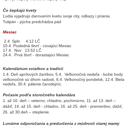
Čo šepkajú kvety
Ľudia vyjadrujú darovaním kvetu svoje city, odkazy i priania.
Tulipán - pýcha predchádza pád
Mesiac
2.4. Spln 4:12 LČ
10.4. Posledná štvrť - cúvajúci Mesiac
17.4. Nov 13:52 LČ
24.4. Prvá štvrť - dorastajúci Mesiac
Kalendárium sviatkov a tradícii
1.4. Deň aprílových žartíkov, 5
.4.
Veľkonočná nedeľa - božie hody
veľkonočné sú dňom radosti, 6.4. Veľkonočný pondelok, 12.4. Biela
nedeľa, 30.4. pálenie čarodejníc.
Počasie podľa storočného kalendára
1. až 10. deň – veterno, chladno, pochmúrno, 11. až 13. deň –
dážď, 14. až 15. deň - chladno, 16. až 25. deň -
premenlivo,
dážď,
26. až 30.deň – oteplenie.
Lunárne odporúčania
a predurčenia z múdrosti starej mamy