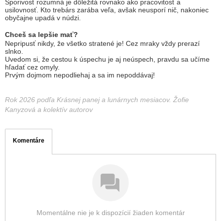
Sporivosť rozumná je dôležitá rovnako ako pracovitosť a
usilovnosť. Kto trebárs zarába veľa, avšak neusporí nič, nakoniec
obyčajne upadá v núdzi.
Chceš sa lepšie mať?
Nepripusť nikdy, že všetko stratené je! Cez mraky vždy prerazí
slnko.
Uvedom si, že cestou k úspechu je aj neúspech, pravdu sa učíme
hľadať cez omyly.
Prvým dojmom nepodliehaj a sa im nepoddávaj!
Rok 2026 podľa Krásnej panej a lunárnych mesiacov. Žofie
Kanyzová a kolektív autorov
Komentáre
Momentálne nie je k dispozícií žiaden komentár