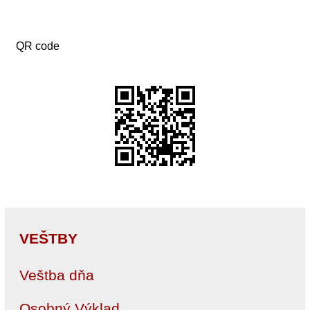
QR code
VEŠTBY
Veštba dňa
Osobný Výklad