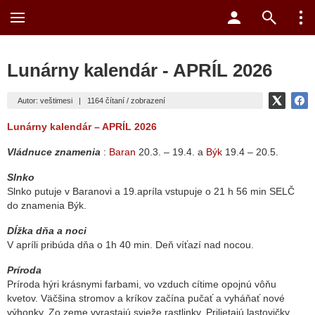
Lunárny kalendár - APRÍL 2026
Autor: veštimesi
|
1164 čítaní / zobrazení
Lunárny kalendár – APRÍL 2026
Vládnuce znamenia
:
Baran
20.3. – 19.4. a
Býk
19.4 – 20.5.
Slnko
Slnko putuje v Baranovi a 19.apríla vstupuje o 21 h 56 min SELČ
do znamenia Býk.
Dĺžka dňa a noci
V apríli pribúda dňa o 1h 40 min. Deň víťazí nad nocou.
Príroda
Príroda hýri krásnymi farbami, vo vzduch cítime opojnú vôňu
kvetov. Väčšina stromov a kríkov začína pučať a vyháňať nové
výhonky. Zo zeme vyrastajú svieže rastlinky. Prilietajú lastovičky,