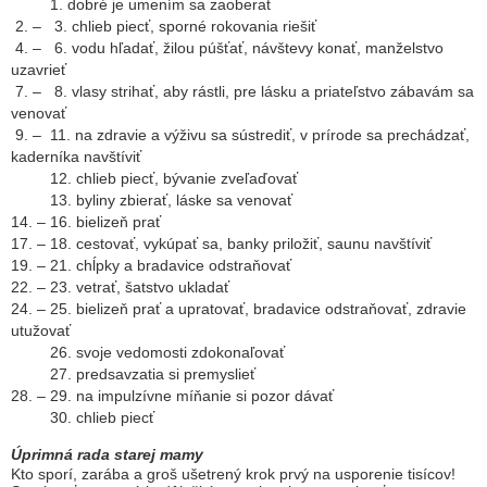
1. dobré je umením sa zaoberať
2. – 3. chlieb piecť, sporné rokovania riešiť
4. – 6. vodu hľadať, žilou púšťať, návštevy konať, manželstvo
uzavrieť
7. – 8. vlasy strihať, aby rástli, pre lásku a priateľstvo zábavám sa
venovať
9. – 11. na zdravie a výživu sa sústrediť, v prírode sa prechádzať,
kaderníka navštíviť
12. chlieb piecť, bývanie zveľaďovať
13. byliny zbierať, láske sa venovať
14. – 16. bielizeň prať
17. – 18. cestovať, vykúpať sa, banky priložiť, saunu navštíviť
19. – 21. chĺpky a bradavice odstraňovať
22. – 23. vetrať, šatstvo ukladať
24. – 25. bielizeň prať a upratovať, bradavice odstraňovať, zdravie
utužovať
26. svoje vedomosti zdokonaľovať
27. predsavzatia si premyslieť
28. – 29. na impulzívne míňanie si pozor dávať
30. chlieb piecť
Úprimná rada starej mamy
Kto sporí, zarába a groš ušetrený krok prvý na usporenie tisícov!