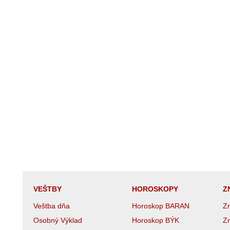
VEŠTBY
HOROSKOPY
Z
Veštba dňa
Horoskop BARAN
Z
Osobný Výklad
Horoskop BÝK
Z