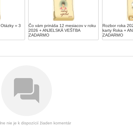
 Otázky = 3
Čo vám prináša 12 mesiacov v roku
Rozbor roka 202
2026 + ANJELSKÁ VEŠTBA
karty Roka + 
ZADARMO
ZADARMO
e nie je k dispozícií žiaden komentár