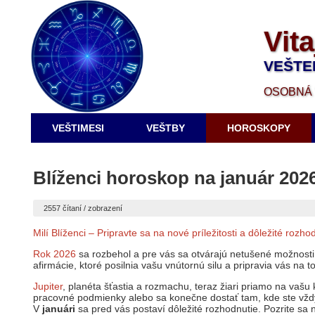
Vita
VEŠTE
OSOBNÁ 
VEŠTIMESI
VEŠTBY
HOROSKOPY
Blíženci horoskop na január 202
2557 čítaní / zobrazení
Milí Blíženci – Pripravte sa na nové príležitosti a dôležité rozh
Rok 2026
sa rozbehol a pre vás sa otvárajú netušené možnosti! 
afirmácie, ktoré posilnia vašu vnútornú silu a pripravia vás na t
Jupiter
, planéta šťastia a rozmachu, teraz žiari priamo na vašu
pracovné podmienky alebo sa konečne dostať tam, kde ste vždy
V
januári
sa pred vás postaví dôležité rozhodnutie. Pozrite sa 