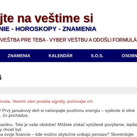
jte na veštime si
NIE - HOROSKOPY - ZNAMENIA
VEŠTBA PRE TEBA - VYBER VEŠTBU A ODOŠLI FORMUL
ZNAMENIA
KALENDÁR
S.O.S.
OSOBN
6
odnutia. Vesmír vám posiela signály, počúvajte ich.
Prvý januárový deň si načerpajte pozitívnu energiu – vyslovte si silné
o, čo prichádza.
 kariéru. Toto je vaše obdobie! Môžete získať vytúžené povýšenie, lepši
 chceli byť.
na svoje financie – kde možno zbytočne unikajú peniaze? Skontrolujte