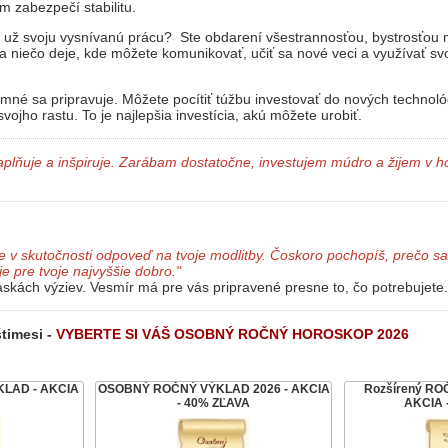
ám zabezpečí stabilitu.
e už svoju vysnívanú prácu? Ste obdarení všestrannosťou, bystrosťou
a niečo deje, kde môžete komunikovať, učiť sa nové veci a využívať sv
né sa pripravuje. Môžete pocítiť túžbu investovať do nových technológi
vojho rastu. To je najlepšia investícia, akú môžete urobiť.
lňuje a inšpiruje. Zarábam dostatočne, investujem múdro a žijem v ho
 je v skutočnosti odpoveď na tvoje modlitby. Čoskoro pochopíš, prečo sa 
e pre tvoje najvyššie dobro."
maskách výziev. Vesmír má pre vás pripravené presne to, čo potrebujete.
timesi -
VYBERTE SI VÁŠ OSOBNÝ ROČNÝ HOROSKOP 2026
LAD - AKCIA
OSOBNÝ ROČNÝ VÝKLAD 2026 - AKCIA
Rozšírený RO
- 40% ZĽAVA
AKCIA 