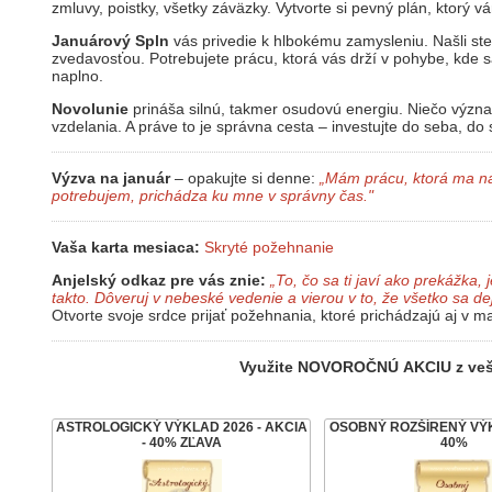
zmluvy, poistky, všetky záväzky. Vytvorte si pevný plán, ktorý v
Januárový Spln
vás privedie k hlbokému zamysleniu. Našli st
zvedavosťou. Potrebujete prácu, ktorá vás drží v pohybe, kde s
naplno.
Novolunie
prináša silnú, takmer osudovú energiu. Niečo význam
vzdelania. A práve to je správna cesta – investujte do seba, do s
Výzva na január
– opakujte si denne:
„Mám prácu, ktorá ma nap
potrebujem, prichádza ku mne v správny čas."
Vaša karta mesiaca:
Skryté požehnanie
Anjelský odkaz pre vás znie:
„To, čo sa ti javí ako prekážka,
takto. Dôveruj v nebeské vedenie a vierou v to, že všetko sa dej
Otvorte svoje srdce prijať požehnania, ktoré prichádzajú aj v 
Využite NOVOROČNÚ AKCIU z veš
ASTROLOGICKÝ VÝKLAD 2026 - AKCIA
OSOBNÝ ROZŠÍRENÝ VÝK
- 40% ZĽAVA
40%