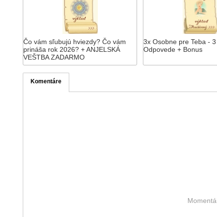
Čo vám sľubujú hviezdy? Čo vám
3x Osobne pre Teba - 3
prináša rok 2026? + ANJELSKÁ
Odpovede + Bonus
VEŠTBA ZADARMO
Komentáre
Momentáln