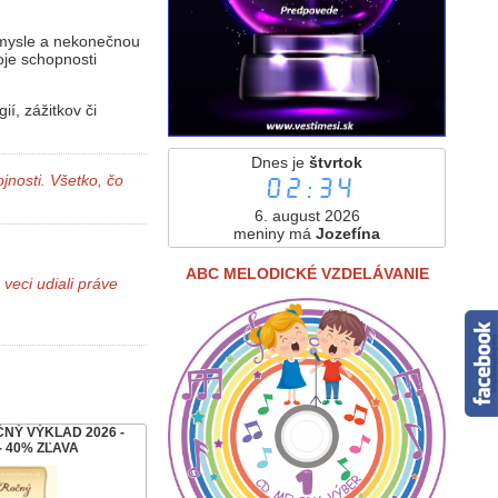
 mysle a nekonečnou
oje schopnosti
í, zážitkov či
Dnes je
štvrtok
02:34
jnosti. Všetko, čo
6. august 2026
meniny má
Jozefína
ABC MELODICKÉ VZDELÁVANIE
veci udiali práve
ČNÝ VÝKLAD 2026 -
- 40% ZĽAVA