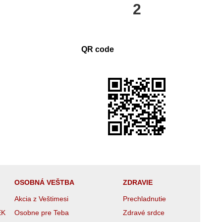
2
QR code
OSOBNÁ VEŠTBA
ZDRAVIE
Akcia z Veštimesi
Prechladnutie
EK
Osobne pre Teba
Zdravé srdce