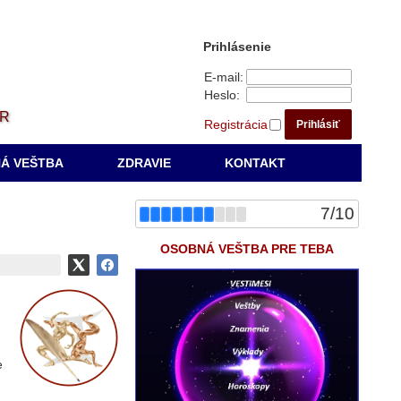
Prihlásenie
E-mail:
Heslo:
ÁR
Registrácia
Prihlásiť
Á VEŠTBA
ZDRAVIE
KONTAKT
7
/
10
OSOBNÁ VEŠTBA PRE TEBA
e