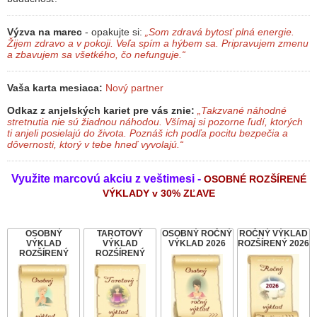
Výzva na marec
- opakujte si:
„Som zdravá bytosť plná energie.
Žijem zdravo a v pokoji. Veľa spím a hýbem sa. Pripravujem zmenu
a zbavujem sa všetkého, čo nefunguje.“
Vaša karta mesiaca:
Nový partner
Odkaz z anjelských kariet pre vás znie:
„Takzvané náhodné
stretnutia nie sú žiadnou náhodou. Všímaj si pozorne ľudí, ktorých
ti anjeli posielajú do života. Poznáš ich podľa pocitu bezpečia a
dôvernosti, ktorý v tebe hneď vyvolajú.“
Využite marcovú akciu z veštimesi -
OSOBNÉ ROZŠÍRENÉ
VÝKLADY v 30% ZĽAVE
OSOBNÝ
TAROTOVÝ
OSOBNÝ ROČNÝ
ROČNÝ VÝKLAD
VÝKLAD
VÝKLAD
VÝKLAD 2026
ROZŠÍRENÝ 2026
ROZŠÍRENÝ
ROZŚÍRENÝ