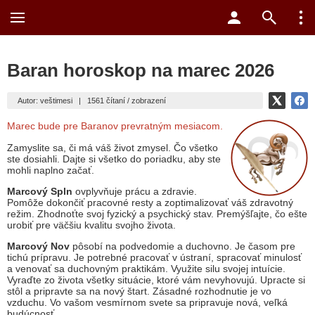
Baran horoskop na marec 2026
Autor: veštimesi
|
1561 čítaní / zobrazení
Marec bude pre Baranov prevratným mesiacom.
Zamyslite sa, či má váš život zmysel. Čo všetko
ste dosiahli. Dajte si všetko do poriadku, aby ste
mohli naplno začať.
Marcový Spln
ovplyvňuje prácu a zdravie.
Pomôže dokončiť pracovné resty a zoptimalizovať váš zdravotný
režim. Zhodnoťte svoj fyzický a psychický stav. Premýšľajte, čo ešte
urobiť pre väčšiu kvalitu svojho života.
Marcový Nov
pôsobí na podvedomie a duchovno. Je časom pre
tichú prípravu. Je potrebné pracovať v ústraní, spracovať minulosť
a venovať sa duchovným praktikám. Využite silu svojej intuície.
Vyraďte zo života všetky situácie, ktoré vám nevyhovujú. Upracte si
stôl a pripravte sa na nový štart. Zásadné rozhodnutie je vo
vzduchu. Vo vašom vesmírnom svete sa pripravuje nová, veľká
budúcnosť.