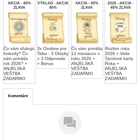
AKCIA - 40%
VÝKLAD - AKCIA
AKCIA - 40%
2026 - AKCIA -
ZĽAVA
40%
ZĽAVA
40% ZĽAVA
Čo vám sľubujú
3x Osobne pre
Čo vám prináša
Rozbor roka
hviezdy? Čo
Teba - 3 Otázky
12 mesiacov v
2026 + Vaše
vám prináša
= 3 Odpovede
roku 2026 +
Tarotové karty
rok 2026? +
+ Bonus
ANJELSKÁ
Roka +
ANJELSKÁ
VEŠTBA
ANJELSKÁ
VEŠTBA
ZADARMO
VEŠTBA
ZADARMO
ZADARMO
Komentáre