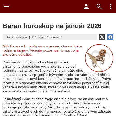
Baran horoskop na január 2026
Autor: veštimesi
|
2810 čítaní / zobrazení
Milý Baran – Hviezdy vám v januári otvoria brány
rodiny a kariéry. Venujte pozornosť tomu, čo je
skutočne dôležité.
Prvý mesiac nového roka otvára dvere k
výraznému emočnému vyvrcholeniu v oblasti
rodinných vzťahov. Možno konečne vyriešite dlho
odkladané otázky spojené s bývaním, alebo sa vám podarí hlbšie
pochopiť svoje citové korene a odkiaľ skutočne pochádzate. Práve
teraz je ten správny okamih venovať maximálnu pozornosť svojej
kariére a novým ambíciám, ktoré vo vás dozrievajú. Ukážte svetu
svoju skutočnú hodnotu a kompetentnosť.
Januárový Spln
prináša svoje energie práve do oblasti rodiny a
domova. V priestore vášho bývania a rodinného zázemia sa
odohrajú podstatné zmeny. Venujte pozornosť všetkým rodinným
vzťahom a uveďte ich do harmónie. To, ako žijete a s kým zdieľate
svoj domov, má obrovský vplyv na váš celkový život.