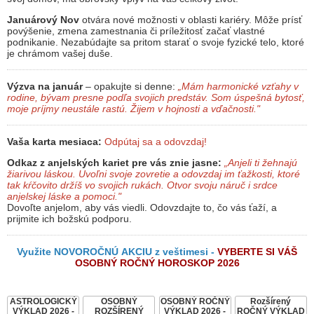
Januárový Nov
otvára nové možnosti v oblasti kariéry. Môže prísť
povýšenie, zmena zamestnania či príležitosť začať vlastné
podnikanie. Nezabúdajte sa pritom starať o svoje fyzické telo, ktoré
je chrámom vašej duše.
Výzva na január
– opakujte si denne:
„Mám harmonické vzťahy v
rodine, bývam presne podľa svojich predstáv. Som úspešná bytosť,
moje príjmy neustále rastú. Žijem v hojnosti a vďačnosti."
Vaša karta mesiaca:
Odpútaj sa a odovzdaj!
Odkaz z anjelských kariet pre vás znie jasne:
„Anjeli ti žehnajú
žiarivou láskou. Uvoľni svoje zovretie a odovzdaj im ťažkosti, ktoré
tak kŕčovito držíš vo svojich rukách. Otvor svoju náruč i srdce
anjelskej láske a pomoci."
Dovoľte anjelom, aby vás viedli. Odovzdajte to, čo vás ťaží, a
prijmite ich božskú podporu.
Využite NOVOROČNÚ AKCIU z veštimesi -
VYBERTE SI VÁŠ
OSOBNÝ ROČNÝ HOROSKOP 2026
ASTROLOGICKÝ
OSOBNÝ
OSOBNÝ ROČNÝ
Rozšírený
VÝKLAD 2026 -
ROZŠÍRENÝ
VÝKLAD 2026 -
ROČNÝ VÝKLAD